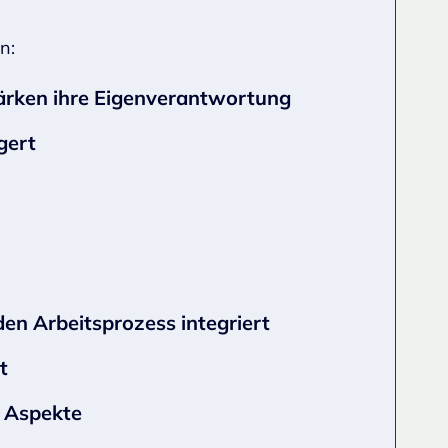
n:
stärken ihre Eigenverantwortung
gert
den Arbeitsprozess integriert
t
e Aspekte