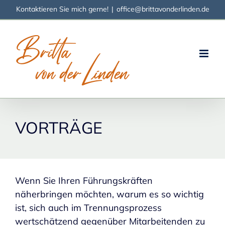
Zum
Kontaktieren Sie mich gerne!
|
office@brittavonderlinden.de
Inhalt
springen
VORTRÄGE
Wenn Sie Ihren Führungskräften
näherbringen möchten, warum es so wichtig
ist,
sich auch im Trennungsprozess
wertschätzend gegenüber Mitarbeitenden zu