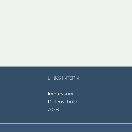
LINKS INTERN
I
mpressum
Datenschut
z
AGB