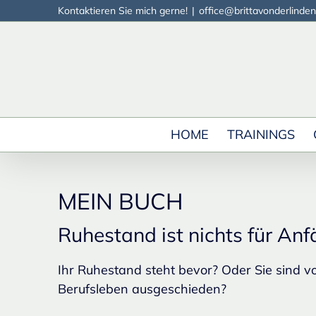
Zum
Kontaktieren Sie mich gerne!
|
office@brittavonderlinden
Inhalt
springen
HOME
TRAININGS
MEIN BUCH
Ruhestand ist nichts für An
Ihr Ruhestand steht bevor? Oder Sie sind 
Berufsleben ausgeschieden?