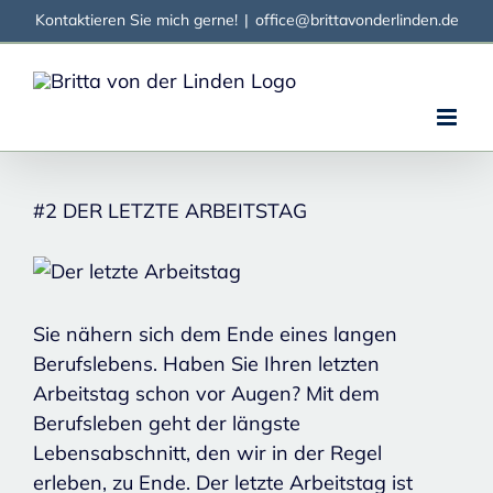
Zum
Kontaktieren Sie mich gerne!
|
office@brittavonderlinden.de
Inhalt
springen
#2 DER LETZTE ARBEITSTAG
Zeige
grösseres
Bild
Sie nähern sich dem Ende eines langen
Berufslebens. Haben Sie Ihren letzten
Arbeitstag schon vor Augen? Mit dem
Berufsleben geht der längste
Lebensabschnitt, den wir in der Regel
erleben, zu Ende. Der letzte Arbeitstag ist