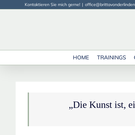
Zum
Kontaktieren Sie mich gerne!
|
office@brittavonderlinden
Inhalt
springen
HOME
TRAININGS
„Die Kunst ist, 