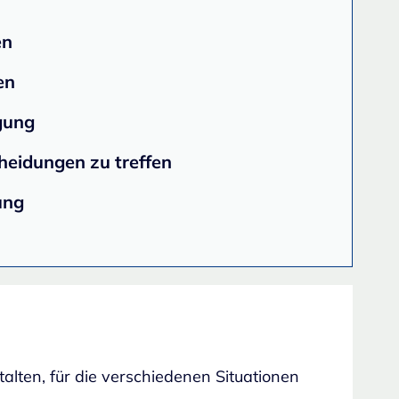
en
en
gung
cheidungen zu treffen
ung
lten, für die verschiedenen Situationen